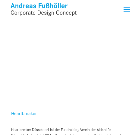
Heartbreaker
Heartbreaker
Heartbreaker Düsseldorf ist der Fundraising Verein der Aidshilfe
Heartbreaker Düsseldorf ist der Fundraising Verein der Aidshilfe