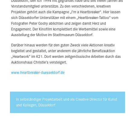
Düsseldorf, den ich 1994 mit gegründet habe und seit vielen Jahren als
Düsseldorf, den ich 1994 mit gegründet habe und seit vielen Jahren als
Vorstandsmitglied unterstütze. Zu den verschiedenen, kreativen
Vorstandsmitglied unterstütze. Zu den verschiedenen, kreativen
Projekten gehört auch die Kampagne „I’m a Heartbreaker“. Hier lassen
Projekten gehört auch die Kampagne „I’m a Heartbreaker“. Hier lassen
sich Düsseldorfer Unterstützer mit einem „Heartbreaker-Tattoo“ vom
sich Düsseldorfer Unterstützer mit einem „Heartbreaker-Tattoo“ vom
Fotografen Peter Godry ablichten und zeigen damit Herz und
Fotografen Peter Godry ablichten und zeigen damit Herz und
Engagement. Der Kinofilm komplettiert die Werbemittel sowie eine
Engagement. Der Kinofilm komplettiert die Werbemittel sowie eine
Ausstellung der Motive im Stadtmuseum Düsseldorf.
Ausstellung der Motive im Stadtmuseum Düsseldorf.
Darüber hinaus werden für den guten Zweck viele Aktionen kreativ
Darüber hinaus werden für den guten Zweck viele Aktionen kreativ
begleitet und gestaltet, unter anderem die jährliche Benefizauktion
begleitet und gestaltet, unter anderem die jährliche Benefizauktion
„Heartwork“ im K21. Dort werden zeitgenössische Arbeiten durch das
„Heartwork“ im K21. Dort werden zeitgenössische Arbeiten durch das
Auktionshaus Christie’s versteigert.
Auktionshaus Christie’s versteigert.
www.heartbreaker-duesseldorf.de
www.heartbreaker-duesseldorf.de
In selbständiger Projektarbeit und als Creative Director für Kunst
und Kollegen, Düsseldorf
In selbständiger Projektarbeit und als Creative Director für Kunst
und Kollegen, Düsseldorf